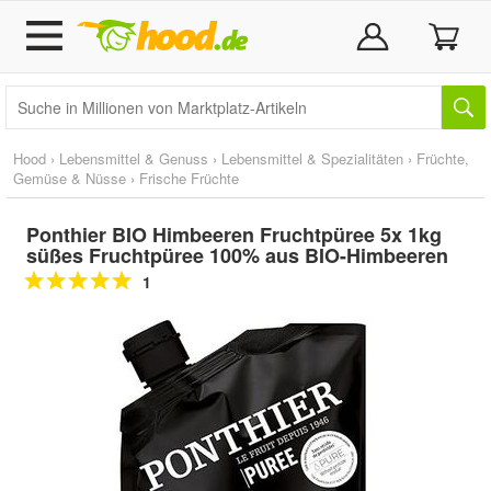
Hood
›
Lebensmittel & Genuss
›
Lebensmittel & Spezialitäten
›
Früchte,
Gemüse & Nüsse
›
Frische Früchte
Ponthier BIO Himbeeren Fruchtpüree 5x 1kg
süßes Fruchtpüree 100% aus BIO-Himbeeren
1