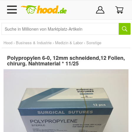
Hood
›
Business & Industrie
›
Medizin & Labor
›
Sonstige
Polypropylen 6-0, 12mm schneidend,12 Folien,
chirurg. Nahtmaterial * 11/25