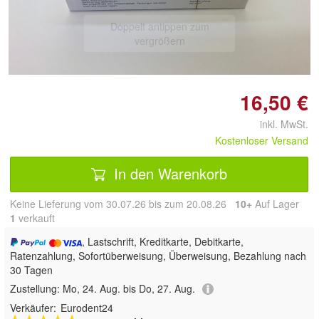
Doppelt antippen zum
vergrößern
16,50 €
inkl. MwSt.
Kostenloser Versand
In den Warenkorb
Keine Lieferung vom 30.07.26 bis zum 20.08.26
10+
Auf Lager
1
 verkauft
, Lastschrift, Kreditkarte, Debitkarte,
Ratenzahlung, Sofortüberweisung, Überweisung, Bezahlung nach
30 Tagen
Zustellung:
Mo, 24. Aug. bis Do, 27. Aug.
Verkäufer:
Eurodent24