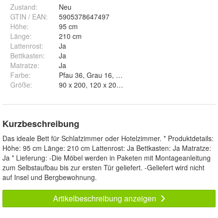
Zustand:
Neu
GTIN / EAN:
5905378647497
Höhe
:
95 cm
Länge
:
210 cm
Lattenrost
:
Ja
Bettkasten
:
Ja
Matratze
:
Ja
Farbe
:
Größe
:
90 x 200, 120 x 200, 14
Kurzbeschreibung
Das ideale Bett für Schlafzimmer oder Hotelzimmer. * Produktdetails:
Höhe: 95 cm Länge: 210 cm Lattenrost: Ja Bettkasten: Ja Matratze:
Ja * Lieferung: -Die Möbel werden in Paketen mit Montageanleitung
zum Selbstaufbau bis zur ersten Tür geliefert. -Geliefert wird nicht
auf Insel und Bergbewohnung.
Artikelbeschreibung anzeigen