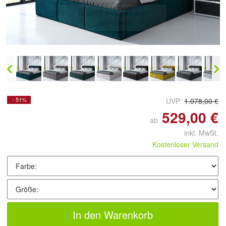
Doppelt antippen zum
vergrößern
- 51%
UVP:
1.078,00 €
529,00 €
ab
inkl. MwSt.
Kostenloser Versand
In den Warenkorb