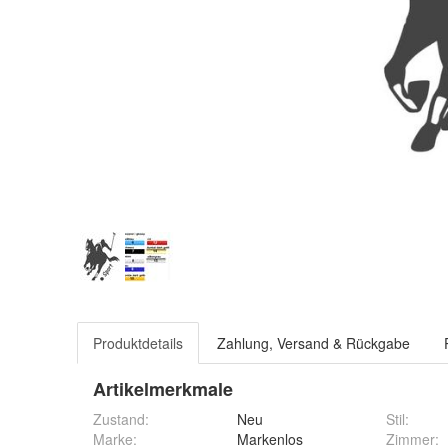
Produktdetails
Zahlung, Versand & Rückgabe
Artikelmerkmale
Zustand:
Neu
Stil
:
Marke:
Markenlos
Zimmer
: