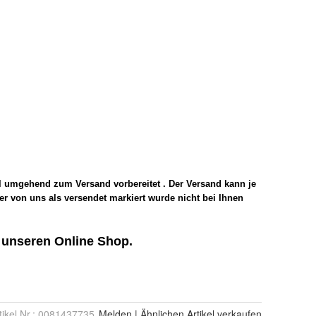
tikel Nr.:
0081437735
Melden
|
Ähnlichen
Artikel verkaufen