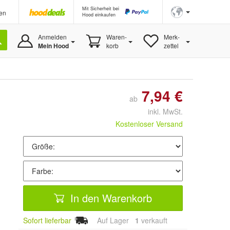
Mit Sicherheit bei
en
Hood einkaufen
Anmelden
Waren-
Merk-
Mein Hood
korb
zettel
7,94 €
ab
inkl. MwSt.
Kostenloser Versand
In den Warenkorb
Sofort lieferbar
Auf Lager
1
 verkauft