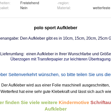
heiten
:
Freistehend
-region
:
paket
:
Nein
Material
:
wetterfeste