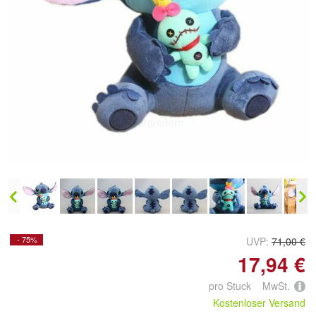
Doppelt antippen zum
vergrößern
- 75%
UVP:
71,00 €
17,94 €
pro Stuck MwSt.
Kostenloser Versand