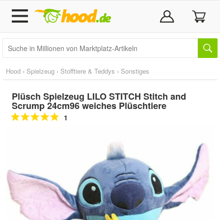
Hood
›
Spielzeug
›
Stofftiere & Teddys
›
Sonstiges
Plüsch Spielzeug LILO STITCH Stitch and
Scrump 24cm96 weiches Plüschtiere
1