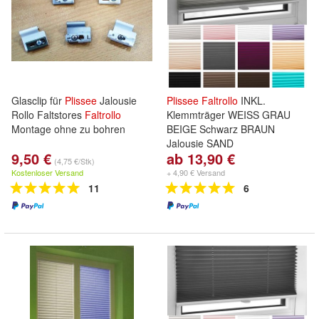
Glasclip für
Plissee
Jalousie
Plissee
Faltrollo
INKL.
Rollo Faltstores
Faltrollo
Klemmträger WEISS GRAU
Montage ohne zu bohren
BEIGE Schwarz BRAUN
Jalousie SAND
9,50 €
ab 13,90 €
(4,75 €/Stk)
Kostenloser Versand
+ 4,90 € Versand
11
6