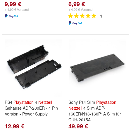
9,99 €
6,99 €
+ 4,99 € Versand
+ 4,99 € Versand
1
PS4
Playstation
4
Netzteil
Sony Ps4 Slim
Playstation
Gehäuse ADP-200ER - 4 Pin
Netzteil
4 Slim ADP-
Version - Power Supply
160ER/N16-160P1A Slim für
CUH-2015A
12,99 €
49,99 €