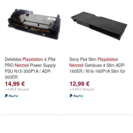
Defektes
Playstation
4 PS4
Sony Ps4 Slim
Playstation
PRO
Netzteil
Power Supply
Netzteil
Gehäuse 4 Slim ADP-
PSU N15-300P1A / ADP-
160ER / N16-160P1A Slim für
300ER
14,99 €
12,99 €
+ 4,99 € Versand
+ 4,99 € Versand