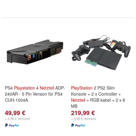
PS4
Playstation
4
Netzteil
ADP-
PlayStation
2 PS2 Slim
240AR - 5 Pin Version für PS4
Konsole + 2 x Controller +
CUH-1004A
Netzteil
+ RGB kabel + 2 x 8
MB
49,99 €
219,99 €
+ 4,99 € Versand
+ 4,99 € Versand