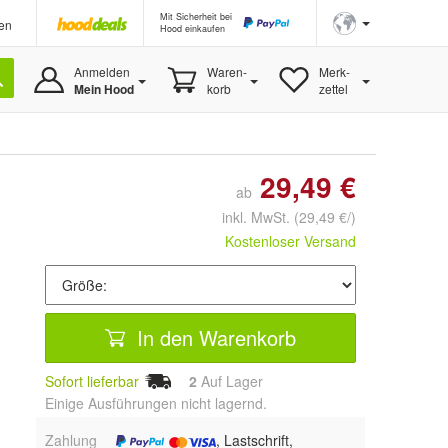
Mit Sicherheit bei
en
Hood einkaufen
Anmelden
Waren-
Merk-
Mein Hood
korb
zettel
29,49 €
ab
inkl. MwSt.
(29,49 €/)
Kostenloser Versand
In den Warenkorb
Sofort lieferbar
2
Auf Lager
Einige Ausführungen nicht lagernd.
Zahlung
, Lastschrift,