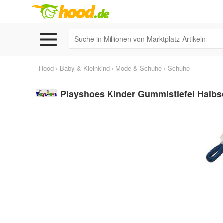
Hood
›
Baby & Kleinkind
›
Mode & Schuhe
›
Schuhe
Playshoes Kinder Gummistiefel Halbsc