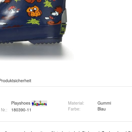
Produktsicherheit
Playshoes
Material
:
Gummi
Farbe
:
Blau
 Nr.:
180390-11