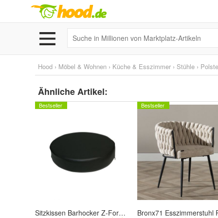
Hood
›
Möbel & Wohnen
›
Küche & Esszimmer
›
Stühle
›
Polste
Ähnliche Artikel:
Bestseller
Bestseller
Sitzkissen Barhocker Z-Form Schwarz oder Weiß/ Veranstaltungshocker/ Zett