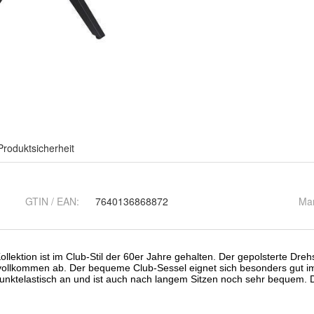
Produktsicherheit
GTIN / EAN:
7640136868872
Ma