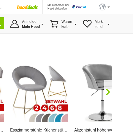
Mit Sicherheit bei
en
Hood einkaufen
Anmelden
Waren-
Merk-
Mein Hood
korb
zettel
Küchenstühle Polsterstühle Wohnzimmerstühle Schalenstühle Set
Esszimmerstühle Küchenstühle Polsterstühle Wohnzimmerstühle Schalenstühle Set
Akzentstuhl höhenverstellbarer, Polsterstuhl 360°drehbar, Esszimmerstuhl bis 120kg