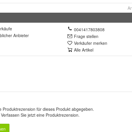
Ar
rkäufe
0041417803808
lich
er Anbieter
Frage stellen
Verkäufer merken
Alle Artikel
e Produktrezension für dieses Produkt abgegeben.
.
Verfassen Sie jetzt eine Produktrezension
.
sen