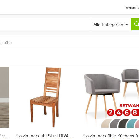
Verkauf
Alle Kategorien
rstühle
Bronx71 Esszimmerstuhl River Chenille beige
Esszimmerstuhl Stuhl RIVA buche massiv
Esszimmerstühle 