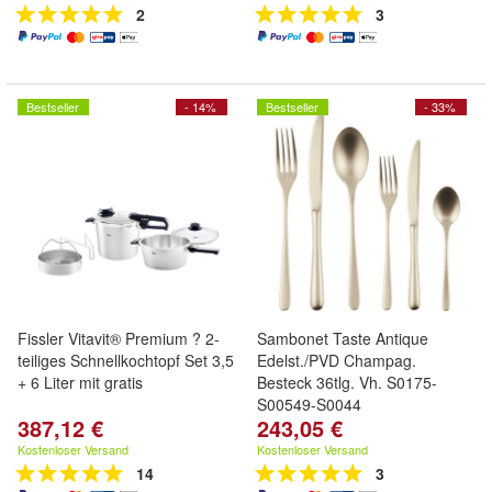
2
3
Bestseller
- 14%
Bestseller
- 33%
Fissler Vitavit® Premium ? 2-
Sambonet Taste Antique
teiliges Schnellkochtopf Set 3,5
Edelst./PVD Champag.
+ 6 Liter mit gratis
Besteck 36tlg. Vh. S0175-
S00549-S0044
387,12 €
243,05 €
Kostenloser Versand
Kostenloser Versand
14
3