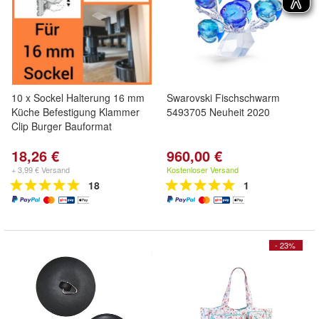
10 x Sockel Halterung 16 mm
Swarovski Fischschwarm
Küche Befestigung Klammer
5493705 Neuheit 2020
Clip Burger Bauformat
18,26 €
960,00 €
+ 3,99 € Versand
Kostenloser Versand
18
1
- 23%