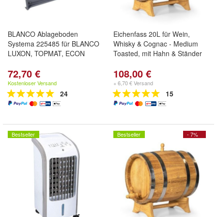
BLANCO Ablageboden
Eichenfass 20L für Wein,
Systema 225485 für BLANCO
Whisky & Cognac - Medium
LUXON, TOPMAT, ECON
Toasted, mit Hahn & Ständer
72,70 €
108,00 €
Kostenloser Versand
+ 6,70 € Versand
24
15
Bestseller
Bestseller
- 7%