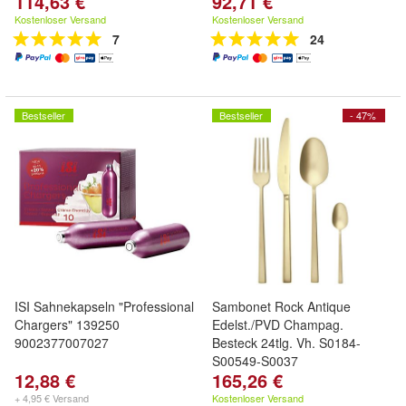
114,63 €
92,71 €
Kostenloser Versand
Kostenloser Versand
7
24
Bestseller
Bestseller
- 47%
ISI Sahnekapseln "Professional
Sambonet Rock Antique
Chargers" 139250
Edelst./PVD Champag.
9002377007027
Besteck 24tlg. Vh. S0184-
S00549-S0037
12,88 €
165,26 €
+ 4,95 € Versand
Kostenloser Versand