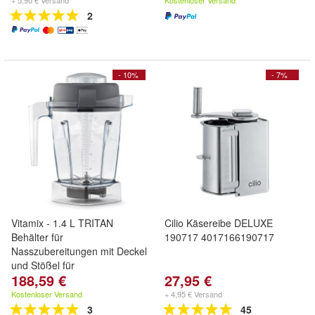
+ 5,90 € Versand
Kostenloser Versand
2
- 10%
- 7%
Vitamix - 1.4 L TRITAN
Cilio Käsereibe DELUXE
Behälter für
190717 4017166190717
Nasszubereitungen mit Deckel
und Stößel für
188,59 €
27,95 €
Kostenloser Versand
+ 4,95 € Versand
3
45