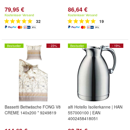
79,95 €
86,64 €
Kostenloser Versand
Kostenloser Versand
32
19
Bestseller
- 23%
Bestseller
- 19%
Bassetti Bettwäsche FONG V8
alfi Hotello Isolierkanne | HAN
CREME 140x200 * 9249819
557000100 | EAN
4002458418051