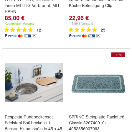
innen MITTIG Verbrannt. MIT
Küche Befestigung Clip
HAHN
85,00 €
22,96 €
Kostenloser Versand
+ 3,99 € Versand
12
25
- 12%
Respekta Rundbeckenset
SPRING Steinplatte Raclette8
Edelstahl Spülbecken / 1
Classic 3267400101
Becken Einbauspüle in 45 x 45
4052356007093