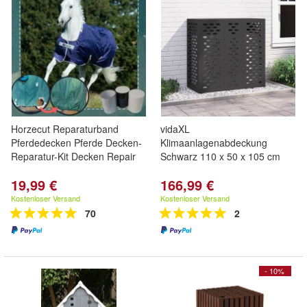
Horzecut Reparaturband
vidaXL
Pferdedecken Pferde Decken-
Klimaanlagenabdeckung
Reparatur-Kit Decken Repair
Schwarz 110 x 50 x 105 cm
19,99 €
166,99 €
Kostenloser Versand
Kostenloser Versand
70
2
- 10%