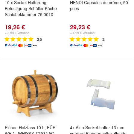
10 x Sockel Halterung
HENDI Capsules de crème, 50
Befestigung Schüller Küche
pces
Schiebeklammer 75.0010
19,26 €
29,23 €
+ 3,99 € Versand
+ 4,99 € Versand
25
2
Eichen Holzfass 10 L, FÜR
4x Alno Sockel-halter 13 mm
WEIN, WHISKY, COGNAC,
vordere Blendenhalter Blende