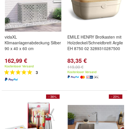
vidaXL
EMILE HENRY Brotkasten mit
Klimaanlagenabdeckung Silber
Holzdeckel/Schneidbrett Argile
90 x 40 x 60 cm
EH 8750 02 3289310287500
162,99 €
83,35 €
Kostenloser Versand
119,00 €
3
Kostenloser Versand
- 36%
- 20%