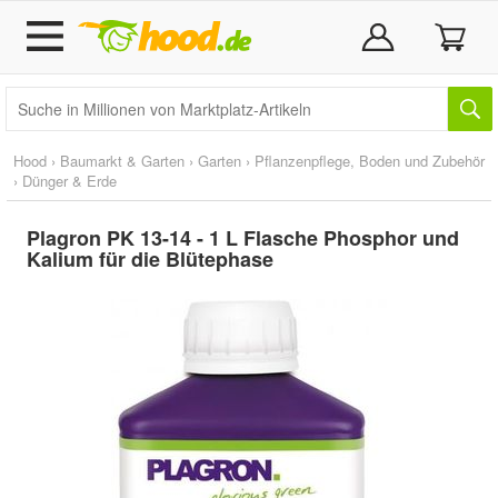
Hood
›
Baumarkt & Garten
›
Garten
›
Pflanzenpflege, Boden und Zubehör
›
Dünger & Erde
Plagron PK 13-14 - 1 L Flasche Phosphor und
Kalium für die Blütephase