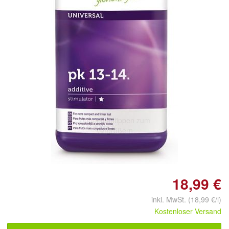
Doppelt antippen zum
vergrößern
18,99 €
inkl. MwSt. (18,99 €/l)
Kostenloser Versand