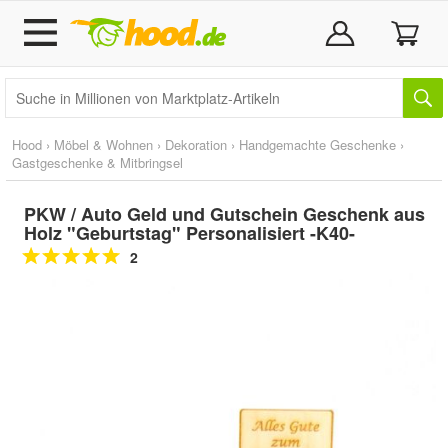
Hood
›
Möbel & Wohnen
›
Dekoration
›
Handgemachte Geschenke
›
Gastgeschenke & Mitbringsel
PKW / Auto Geld und Gutschein Geschenk aus
Holz "Geburtstag" Personalisiert -K40-
2