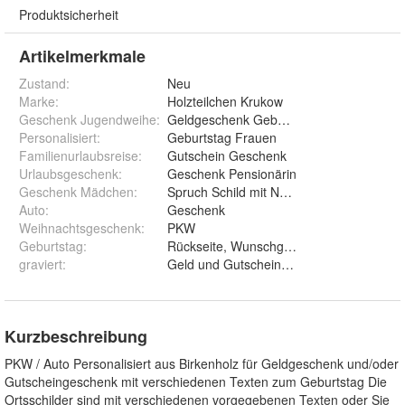
Produktsicherheit
Artikelmerkmale
Zustand:
Neu
Marke:
Holzteilchen Krukow
Geschenk Jugendweihe
:
Geldgeschenk Geburtstag
Personalisiert
:
Geburtstag Frauen
Familienurlaubsreise
:
Gutschein Geschenk
Urlaubsgeschenk
:
Geschenk Pensionärin
Geschenk Mädchen
:
Spruch Schild mit Namen
Auto
:
Geschenk
Weihnachtsgeschenk
:
PKW
Geburtstag
:
Rückseite, Wunschgravur, Name, Alles gu
graviert
:
Geld und Gutschein und T
Kurzbeschreibung
PKW / Auto Personalisiert aus Birkenholz für Geldgeschenk und/oder
Gutscheingeschenk mit verschiedenen Texten zum Geburtstag Die
Ortsschilder sind mit verschiedenen vorgegebenen Texten oder Sie