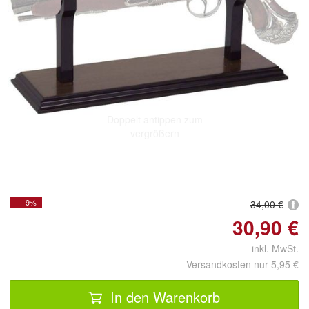
Doppelt antippen zum
vergrößern
- 9%
34,00 €
30,90 €
inkl. MwSt.
Versandkosten nur 5,95 €
In den Warenkorb