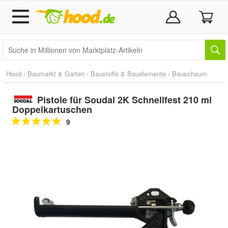
Hood
›
Baumarkt & Garten
›
Baustoffe & Bauelemente
›
Bauschaum
Pistole für Soudal 2K Schnellfest 210 ml
Doppelkartuschen
9