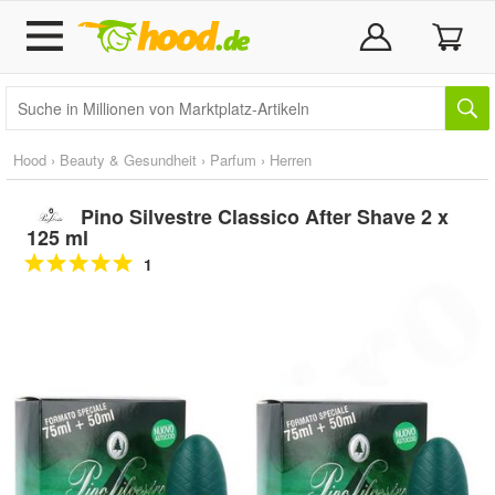
Hood
›
Beauty & Gesundheit
›
Parfum
›
Herren
Pino Silvestre Classico After Shave 2 x
125 ml
1