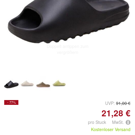
Doppelt antippen zum
vergrößern
- 77%
UVP:
91,00 €
21,28 €
pro Stuck MwSt.
Kostenloser Versand