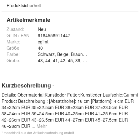
Produktsicherheit
Artikelmerkmale
Zustand:
Neu
GTIN / EAN:
9164556911447
Marke:
cgimt
Größe
:
40
Farbe
:
Schwarz, Beige, Braun und Matcha grun
Grobe
:
43, 44, 41, 42, 45, 39, 40, 37 und 38
Kurzbeschreibung
*
Details: Obermaterial:Kunstleder Futter:Kunstleder Laufsohle:Gummi
Product Beschreibung : [Absatzhöhe]: 16 cm [Plattform]: 4 cm EUR
34=22cm EUR 35=22.5cm EUR 36=23cm EUR 37=23.5cm EUR
38=24cm EUR 39=24.5cm EUR 40=25cm EUR 41=25.5cm EUR
42=26cm EUR 43=26.5cm EUR 44=27cm EUR 45=27.5cm EUR
46=28cm EUR
... Mehr
* maschinell aus der Artikelbeschreibung erstellt