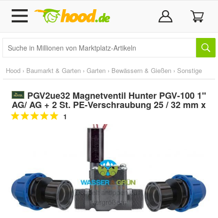
Hood
›
Baumarkt & Garten
›
Garten
›
Bewässern & Gießen
›
Sonstige
PGV2ue32 Magnetventil Hunter PGV-100 1"
AG/ AG + 2 St. PE-Verschraubung 25 / 32 mm x
1
Doppelt antippen zum
vergrößern