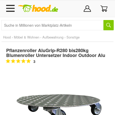
Hood
›
Möbel & Wohnen
›
Aufbewahrung
›
Sonstige
Pflanzenroller AluGrip-R280 bis280kg
Blumenroller Untersetzer Indoor Outdoor Alu
3