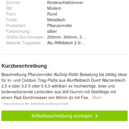
Zimmer
:
Kinderschlafzimmer
Stil
:
Modern
Form
:
Rund
Finish
:
Metallisch
Produktart
:
Pflanzenroller
Farbrichtung
:
silber
Größe-Durchmesser
:
Material Tragplatte
:
Kurzbeschreibung
*
Beschreibung Pflanzenroller AluGrip-R280 Belastung bis 280kg Ideal
für In- und Outdoor Trag-Platte aus Aluriffelblech Duett Warzenblech
2,5 4 oder 3,5 5 oder 5 6,5 wählbar! 4x hochwertige, leise und
bodenschonende Lenkrollen aus Voll-Gummi mit Stahlfelge mit
einem Rad-Durchmesser von 80mm 2x mit Fes
... Mehr
* maschinell aus der Artikelbeschreibung erstellt
Artikelbeschreibung anzeigen