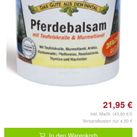
Doppelt antippen zum
vergrößern
21,95 €
inkl. MwSt. (43,90 €/l)
Versandkosten nur 4,50 €
In den Warenkorb