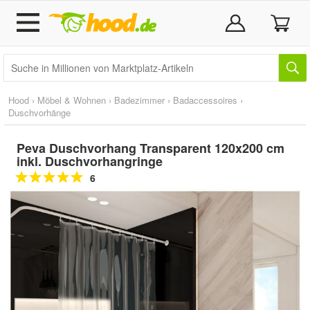
Hood
›
Möbel & Wohnen
›
Badezimmer
›
Badaccessoires
›
Duschvorhänge
Peva Duschvorhang Transparent 120x200 cm
inkl. Duschvorhangringe
6