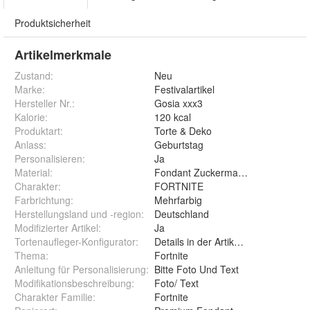
Produktsicherheit
Artikelmerkmale
Zustand:
Neu
Marke:
Festivalartikel
Hersteller Nr.:
Gosia xxx3
Kalorie
:
120 kcal
Produktart
:
Torte & Deko
Anlass
:
Geburtstag
Personalisieren
:
Ja
Material
:
Fondant Zuckermasse Oblate Zuck
Charakter
:
FORTNITE
Farbrichtung
:
Mehrfarbig
Herstellungsland und -region
:
Deutschland
Modifizierter Artikel
:
Ja
Tortenaufleger-Konfigurator
:
Details in der Artikelbeschreibung
Thema
:
Fortnite
Anleitung für Personalisierung
:
Bitte Foto Und Text
Modifikationsbeschreibung
:
Foto/ Text
Charakter Familie
:
Fortnite