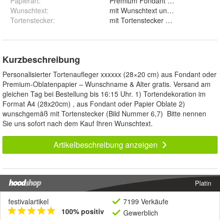
Papierart
:
Wunschtext
:
mit Wunschtext und ohne Wunsc
Tortenstecker
:
mit Tortenstecker und ohne
Kurzbeschreibung
Personalisierter Tortenaufleger xxxxxx (28×20 cm) aus Fondant oder
Premium-Oblatenpapier – Wunschname & Alter gratis. Versand am
gleichen Tag bei Bestellung bis 16:15 Uhr. 1) Tortendekoration im
Format A4 (28x20cm) , aus Fondant oder Papier Oblate 2)
wunschgemäß mit Tortenstecker (Bild Nummer 6,7) Bitte nennen
Sie uns sofort nach dem Kauf Ihren Wunschtext.
Artikelbeschreibung anzeigen
Platin
festivalartikel
7199 Verkäufe
100% positiv
Gewerblich