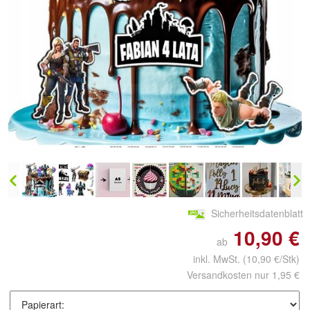
Doppelt antippen zum
vergrößern
Sicherheitsdatenblatt
10,90 €
ab
inkl. MwSt.
(10,90 €/Stk)
Versandkosten nur 1,95 €