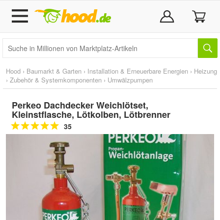
Hood
›
Baumarkt & Garten
›
Installation & Erneuerbare Energien
›
Heizung
›
Zubehör & Systemkomponenten
›
Umwälzpumpen
Perkeo Dachdecker Weichlötset,
Kleinstflasche, Lötkolben, Lötbrenner
35