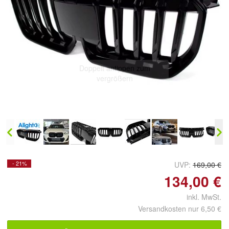
Doppelt antippen zum
vergrößern
- 21%
UVP:
169,00 €
134,00 €
inkl. MwSt.
Versandkosten nur 6,50 €