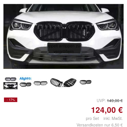
Doppelt antippen zum
vergrößern
- 17%
UVP:
149,00 €
124,00 €
pro Set inkl. MwSt.
Versandkosten nur 6,50 €