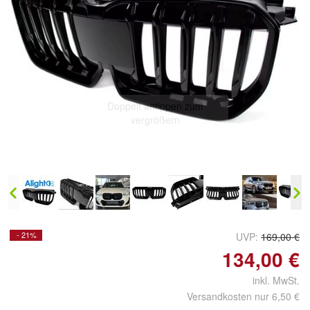
Doppelt antippen zum
vergrößern
- 21%
UVP:
169,00 €
134,00 €
inkl. MwSt.
Versandkosten nur 6,50 €