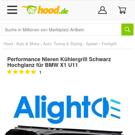
Hood
›
Auto & Motor
›
Auto: Tuning & Styling
›
Spoiler
›
Frontgrill
Performance Nieren Kühlergrill Schwarz
Hochglanz für BMW X1 U11
1