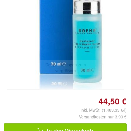
Doppelt antippen zum
vergrößern
44,50 €
inkl. MwSt. (1.483,33 €/l)
Versandkosten nur 3,90 €
In den Warenkorb