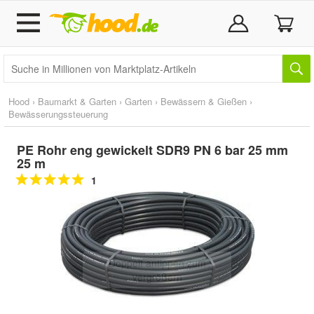
Hood
›
Baumarkt & Garten
›
Garten
›
Bewässern & Gießen
›
Bewässerungssteuerung
PE Rohr eng gewickelt SDR9 PN 6 bar 25 mm
25 m
1
Doppelt antippen zum
vergrößern