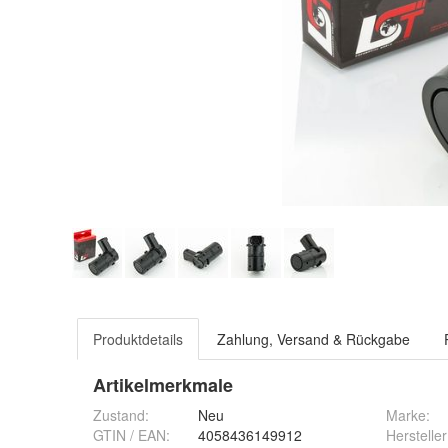
Produktdetails
Zahlung, Versand & Rückgabe
Artikelmerkmale
Zustand:
Neu
Marke:
GTIN / EAN:
4058436149912
Hersteller