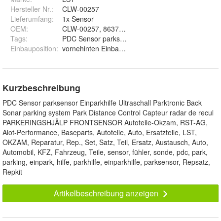
Hersteller Nr.:
CLW-00257
Lieferumfang
:
1x Sensor
OEM
:
CLW-00257, 8637457, 8659731, 39995142, 30668
Tags
:
PDC Sensor parksensor Einparkhilfe Ultraschall Pa
Einbauposition
:
vornehinten Einbauposition VORNE / HINTEN
Kurzbeschreibung
PDC Sensor parksensor Einparkhilfe Ultraschall Parktronic Back
Sonar parking system Park Distance Control Capteur radar de recul
PARKERINGSHJÄLP FRONTSENSOR Autoteile-Okzam, RST-AG,
Alot-Performance, Baseparts, Autoteile, Auto, Ersatzteile, LST,
OKZAM, Reparatur, Rep., Set, Satz, Teil, Ersatz, Austausch, Auto,
Automobil, KFZ, Fahrzeug, Teile, sensor, fühler, sonde, pdc, park,
parking, einpark, hilfe, parkhilfe, einparkhilfe, parksensor, Repsatz,
Repkit
Artikelbeschreibung anzeigen