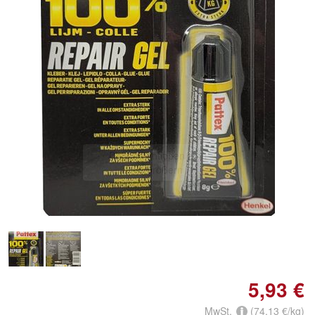
Doppelt antippen zum
vergrößern
5,93 €
MwSt.
(74,13 €/kg)