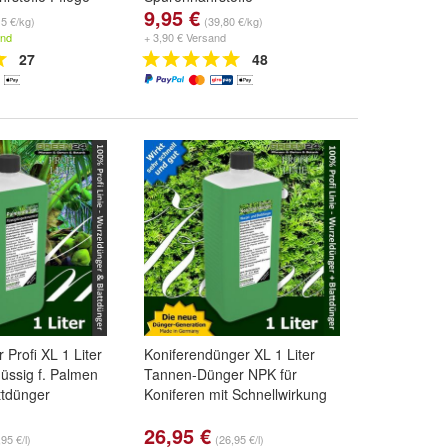
9,95 €
15 €/kg)
(39,80 €/kg)
and
+ 3,90 € Versand
27
48
Profi XL 1 Liter
Koniferendünger XL 1 Liter
üssig f. Palmen
Tannen-Dünger NPK für
ttdünger
Koniferen mit Schnellwirkung
26,95 €
95 €/l)
(26,95 €/l)