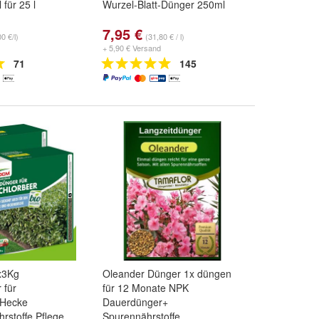
 für 25 l
Wurzel-Blatt-Dünger 250ml
7,95 €
0 €/l)
(31,80 € / l)
+ 5,90 € Versand
71
145
x3Kg
Oleander Dünger 1x düngen
 für
für 12 Monate NPK
 Hecke
Dauerdünger+
rstoffe Pflege
Spurennährstoffe