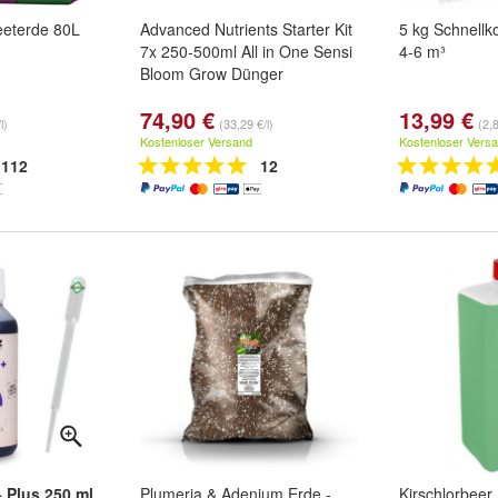
eterde 80L
Advanced Nutrients Starter Kit
5 kg Schnellk
7x 250-500ml All in One Sensi
4-6 m³
Bloom Grow Dünger
74,90 €
13,99 €
l)
(33,29 €/l)
(2,
Kostenloser Versand
Kostenloser Vers
112
12
 Plus 250 ml
Plumeria & Adenium Erde -
Kirschlorbeer