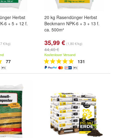
ünger Herbst
20 kg Rasendünger Herbst
-6 + 5 + 12 f.
Beckmann NPK-6 + 3 + 13 f.
ca. 500m²
35,99 €
47 €/kg)
(1,80 €/kg)
44,40 €
and
Kostenloser Versand
77
131