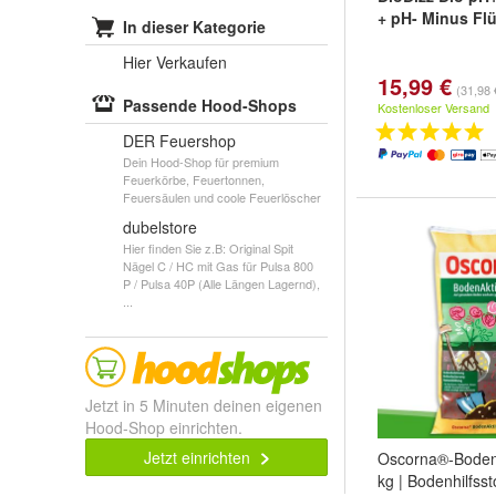
+ pH- Minus Flü
In dieser Kategorie
Hier Verkaufen
15,99 €
(31,98 €
Passende Hood-Shops
Kostenloser Versand
DER Feuershop
Dein Hood-Shop für premium
Feuerkörbe, Feuertonnen,
Feuersäulen und coole Feuerlöscher
dubelstore
Hier finden Sie z.B: Original Spit
Nägel C / HC mit Gas für Pulsa 800
P / Pulsa 40P (Alle Längen Lagernd),
...
Jetzt in 5 Minuten deinen eigenen
Hood-Shop einrichten.
Jetzt einrichten
Oscorna®-BodenA
kg | Bodenhilfsst