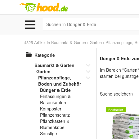
4325 Artikel in
Baumarkt & Garten
›
Garten
›
Pflanzenpflege, B
Kategorie
Dünger & Erde zum
Baumarkt & Garten
Im Bereich "Garten
Garten
starten bei günstig
Pflanzenpflege,
Boden und Zubehör
Dünger & Erde
Suche speichern
Einfassungen &
Rasenkanten
Komposter
Bestseller
Pflanzenschutz
Pflanzkästen &
Blumenkübel
Sonstige