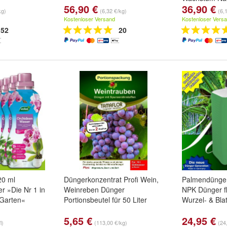
56,90 €
36,90 €
kg)
(6,32 €/kg)
(6,
Kostenloser Versand
Kostenloser Vers
52
20
20 ml
Düngerkonzentrat Profi Wein,
Palmendünger 
r »Die Nr 1 in
Weinreben Dünger
NPK Dünger fl
 Garten«
Portionsbeutel für 50 Liter
Wurzel- & Bla
5,65 €
24,95 €
l)
(113,00 €/kg)
(24,