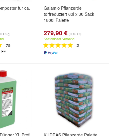
omposter für ca.
Galamio Pflanzerde
torfreduziert 60l x 30 Sack
1800l Palette
279,90 €
80 €/kg)
(0,16 €/l)
and
Kostenloser Versand
75
2
 Dünger XL Profi
KUDRAS Pflanzerde Palette