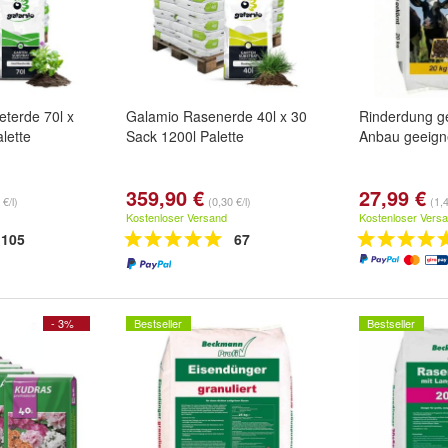
terde 70l x
Galamio Rasenerde 40l x 30
Rinderdung g
lette
Sack 1200l Palette
Anbau geeign
359,90 €
27,99 €
 €/l)
(0,30 €/l)
(1,
Kostenloser Versand
Kostenloser Vers
105
67
- 3%
Bestseller
Bestseller