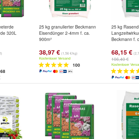
eterde
25 kg granulierter Beckmann
25 kg Rasend
de 320L
Eisendünger 2-4mm f. ca.
Langzeitwirku
900m²
Beckmann f. 
38,97 €
68,15 €
l)
(1,56 €/kg)
(2,
Kostenloser Versand
106,40 €
100
Kostenloser Vers
68