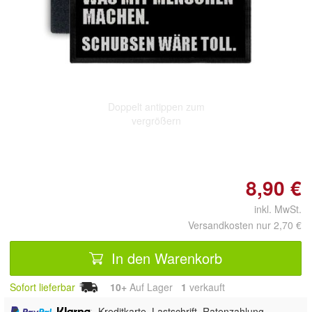
Doppelt antippen zum
vergrößern
8,90 €
inkl. MwSt.
Versandkosten nur 2,70 €
In den Warenkorb
Sofort lieferbar
10+
Auf Lager
1
 verkauft
,
, Kreditkarte, Lastschrift, Ratenzahlung,