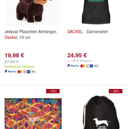
Jellycat Plüschtier-Anhänger,
DACKEL
- Damenshirt
Dackel
, 10 cm
19,98 €
24,95 €
+ 1,90 € Versand
27,00 €
Kostenloser Versand
- 15%
- 39%