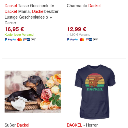
Dackel
Tasse Geschenk fér
Charmante
Dackel
Dackel
-Mama,
Dackel
besitzer
Lustige Geschenkidee :( +
Dacke
16,95 €
12,99 €
Kostenloser Versand
+ 4,90 € Versand
Süßer
Dackel
DACKEL
- Herren