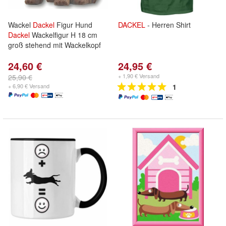
Wackel
Dackel
Figur Hund
DACKEL
- Herren Shirt
Dackel
Wackelfigur H 18 cm
groß stehend mit Wackelkopf
24,60 €
24,95 €
+ 1,90 € Versand
25,90 €
+ 6,90 € Versand
1