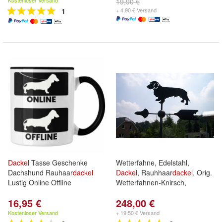
Kostenloser Versand
19,90 €
1
+ 4,90 € Versand
Dackel
Tasse Geschenke
Wetterfahne, Edelstahl,
Dachshund Rauhaar
dackel
Dackel
, Rauhhaar
dackel
. Orig.
Lustig Online Offline
Wetterfahnen-Knirsch,
16,95 €
248,00 €
Kostenloser Versand
+ 19,50 € Versand