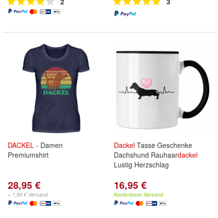
2
3
DACKEL
- Damen
Dackel
Tasse Geschenke
Premiumshirt
Dachshund Rauhaar
dackel
Lustig Herzschlag
28,95 €
16,95 €
+ 1,90 € Versand
Kostenloser Versand