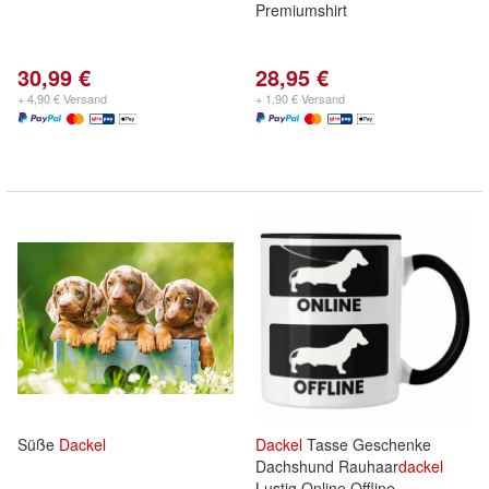
Premiumshirt
30,99 €
28,95 €
+ 4,90 € Versand
+ 1,90 € Versand
Süße
Dackel
Dackel
Tasse Geschenke
Dachshund Rauhaar
dackel
Lustig Online Offline