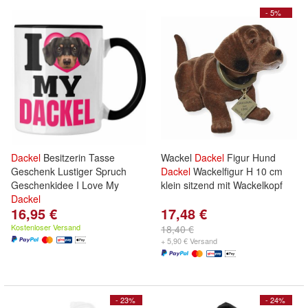
- 5%
Dackel
Besitzerin Tasse
Wackel
Dackel
Figur Hund
Geschenk Lustiger Spruch
Dackel
Wackelfigur H 10 cm
Geschenkidee I Love My
klein sitzend mit Wackelkopf
Dackel
16,95 €
17,48 €
Kostenloser Versand
18,40 €
+ 5,90 € Versand
- 23%
- 24%