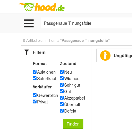
0 Artikel zum Thema
"Passgenaue T nungsfolie"
Filtern
Ungültige
Format
Zustand
Auktionen
Neu
Sofortkauf
Wie neu
Sehr gut
Verkäufer
Gut
Gewerblich
Akzeptabel
Privat
Überholt
Defekt
Finden