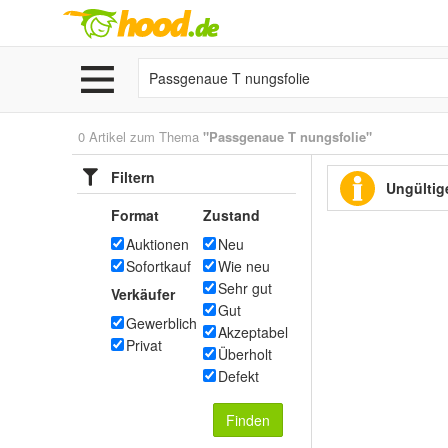
0 Artikel zum Thema
"Passgenaue T nungsfolie"
Filtern
Ungültige
Format
Zustand
Auktionen
Neu
Sofortkauf
Wie neu
Sehr gut
Verkäufer
Gut
Gewerblich
Akzeptabel
Privat
Überholt
Defekt
Finden