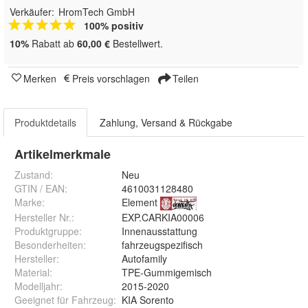
Verkäufer:
HromTech GmbH
100% positiv
10%
Rabatt ab
60,00 €
Bestellwert.
Merken
Preis vorschlagen
Teilen
Produktdetails
Zahlung, Versand & Rückgabe
Artikelmerkmale
Zustand:
Neu
GTIN / EAN:
4610031128480
Marke:
Element
Hersteller Nr.:
EXP.CARKIA00006
Produktgruppe
:
Innenausstattung
Besonderheiten
:
fahrzeugspezifisch
Hersteller
:
Autofamily
Material
:
TPE-Gummigemisch
Modelljahr
:
2015-2020
Geeignet für Fahrzeug
:
KIA Sorento