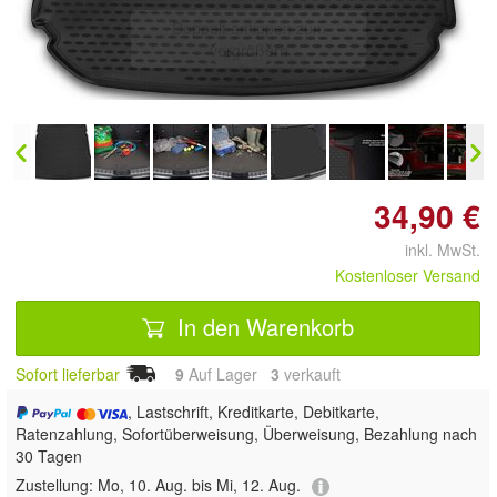
Doppelt antippen zum
vergrößern
34,90 €
inkl. MwSt.
Kostenloser Versand
In den Warenkorb
Sofort lieferbar
9
Auf Lager
3
 verkauft
, Lastschrift, Kreditkarte, Debitkarte,
Ratenzahlung, Sofortüberweisung, Überweisung, Bezahlung nach
30 Tagen
Zustellung:
Mo, 10. Aug. bis Mi, 12. Aug.