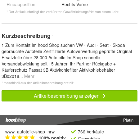
Einbauposition
:
Rechts Vorne
* Der Artikel unterliegt der verkürzten Gewährleistungsfrist von einem Jahr.
Kurzbeschreibung
*
1 Zum Kontakt Im hood Shop suchen VW - Audi - Seat - Skoda
gebrauchte Autoteile Zertifizierte Autoverwertung geprüfte Original-
Ersatzteile über 28.000 Autoteile im Shop schnelle
Versandabwicklung seit 15 Jahren Ihr Partner Rückgabe +
Käuferschutz Passat 3B Aktivkohlefilter Aktivkohlebehälter
3B02018
... Mehr
* maschinell aus der Artikelbeschreibung erstellt
Artikelbeschreibung anzeigen
Platin
www_autoteile-shop_nrw
766 Verkäufe
100% positiv
Gewerblich