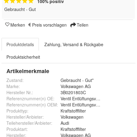
100% positiv
Gebraucht - Gut
Merken
Preis vorschlagen
Teilen
Produktdetails
Zahlung, Versand & Rückgabe
Produktsicherheit
Artikelmerkmale
Zustand:
Gebraucht - Gut*
Marke:
Volkswagen AG
Hersteller Nr.:
3B0201803C
Referenznummer(n) OE
:
Ventil Entlüftungsventil , Behälter ,, 
Referenznummer(n) OEM
:
Ventil Entlüftungsventil , Behälter ,, 
Produkttyp
:
Kraftstofffilter
Hersteller/Anbieter
:
Volkswagen
Teilehersteller/Anbieter
:
Audi
Produktart
:
Kraftstofffilter
Hersteller
:
Volkswagen AG