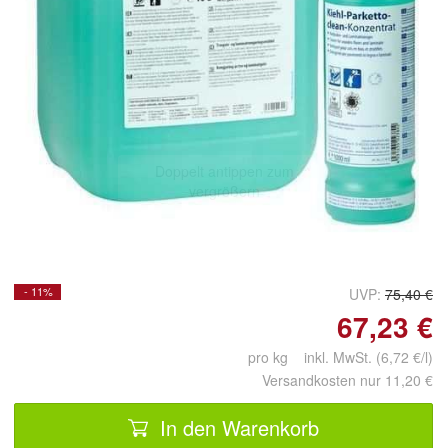
Doppelt antippen zum
vergrößern
- 11%
UVP:
75,40 €
67,23 €
pro kg inkl. MwSt. (6,72 €/l)
Versandkosten nur 11,20 €
In den Warenkorb