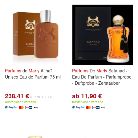
Parfums
de
Marly
Althaï
Parfums
De
Marly
Safanad -
Unisex Eau de Parfum 75 ml
Eau De Parfum - Parfumprobe
- Duftprobe - Zerstäuber
238,41 €
ab 11,90 €
(3.178,80 € / l)
Kostenloser Versand
Kostenloser Versand