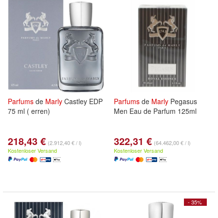
Parfums
de
Marly
Castley EDP
Parfums
de
Marly
Pegasus
75 ml ( erren)
Men Eau de Parfum 125ml
218,43 €
322,31 €
(2.912,40 € / l)
(64.462,00 € / l)
Kostenloser Versand
Kostenloser Versand
- 35%