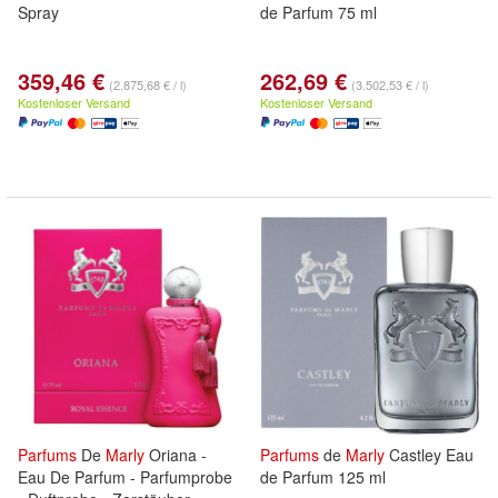
Spray
de Parfum 75 ml
359,46 €
262,69 €
(2.875,68 € / l)
(3.502,53 € / l)
Kostenloser Versand
Kostenloser Versand
Parfums
De
Marly
Oriana -
Parfums
de
Marly
Castley Eau
Eau De Parfum - Parfumprobe
de Parfum 125 ml