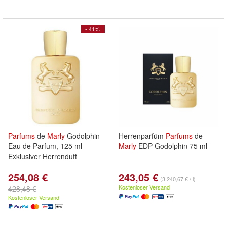
- 41%
Parfums
de
Marly
Godolphin
Herrenparfüm
Parfums
de
Eau de Parfum, 125 ml -
Marly
EDP Godolphin 75 ml
Exklusiver Herrenduft
254,08 €
243,05 €
(3.240,67 € / l)
Kostenloser Versand
428,48 €
Kostenloser Versand