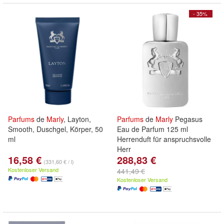
- 35%
Parfums
de
Marly
, Layton,
Parfums
de
Marly
Pegasus
Smooth, Duschgel, Körper, 50
Eau de Parfum 125 ml
ml
Herrenduft für anspruchsvolle
Herr
16,58 €
288,83 €
(331,60 € / l)
Kostenloser Versand
441,49 €
Kostenloser Versand