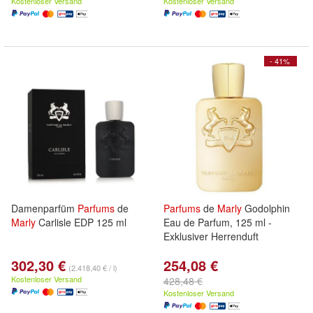
Kostenloser Versand
Kostenloser Versand
- 41%
Damenparfüm
Parfums
de
Parfums
de
Marly
Godolphin
Marly
Carlisle EDP 125 ml
Eau de Parfum, 125 ml -
Exklusiver Herrenduft
302,30 €
254,08 €
(2.418,40 € / l)
Kostenloser Versand
428,48 €
Kostenloser Versand