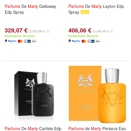
Parfums
De
Marly
Galloway
Parfums
De
Marly
Layton Edp
Edp Spray
Spray
329,07 €
406,06 €
(2.632,56 € / l)
(3.248,48 € / l)
Kostenloser Versand
Kostenloser Versand
Parfums
De
Marly
Carlisle Edp
Parfums
de
Marly
Perseus Eau