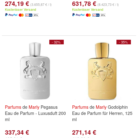
274,19 €
631,78 €
(3.655,87 € / l)
(8.423,73 € / l)
Kostenloser Versand
Kostenloser Versand
- 32%
- 35%
Parfums
de
Marly
Pegasus
Parfums
de
Marly
Godolphin
Eau de Parfum - Luxusduft 200
Eau de Parfum für Herren, 125
ml
ml
337,34 €
271,14 €