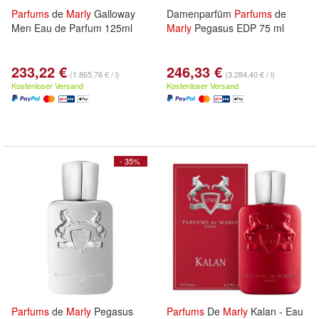
Parfums
de
Marly
Galloway
Damenparfüm
Parfums
de
Men Eau de Parfum 125ml
Marly
Pegasus EDP 75 ml
233,22 €
246,33 €
(1.865,76 € / l)
(3.284,40 € / l)
Kostenloser Versand
Kostenloser Versand
- 35%
Parfums
de
Marly
Pegasus
Parfums
De
Marly
Kalan - Eau