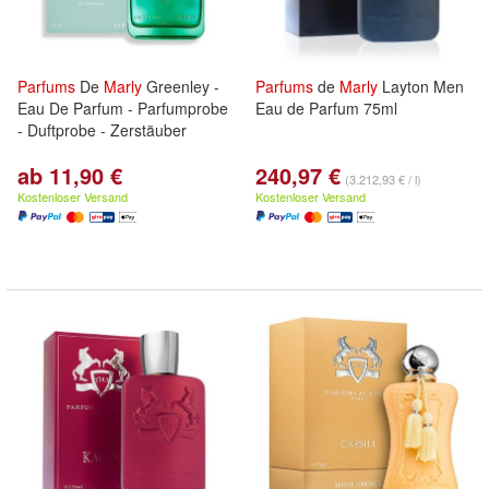
Parfums
De
Marly
Greenley -
Parfums
de
Marly
Layton Men
Eau De Parfum - Parfumprobe
Eau de Parfum 75ml
- Duftprobe - Zerstäuber
ab 11,90 €
240,97 €
(3.212,93 € / l)
Kostenloser Versand
Kostenloser Versand