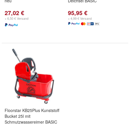
neu
Deichsel BASIC
27,02 €
95,95 €
+ 6,50 € Versand
+ 4,99 € Versand
Floorstar KB25Plus Kunststoff
Bucket 25l mit
Schmutzwassereimer BASIC