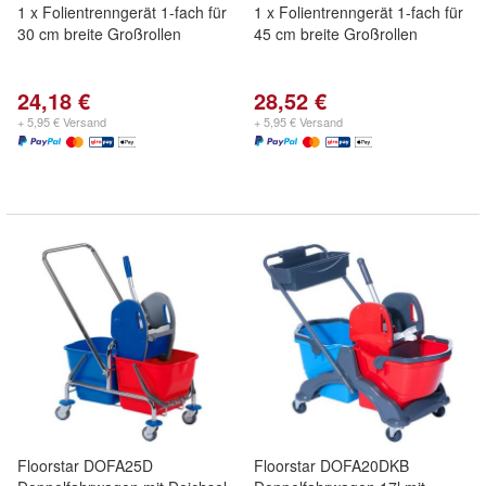
1 x Folientrenngerät 1-fach für
1 x Folientrenngerät 1-fach für
30 cm breite Großrollen
45 cm breite Großrollen
24,18 €
28,52 €
+ 5,95 € Versand
+ 5,95 € Versand
Floorstar DOFA25D
Floorstar DOFA20DKB