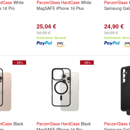
rdCase
White
PanzerGlass
HardCase
White
PanzerGlass
 16 Pro
MagSAFE iPhone 16 Plus
Samsung Gala
25,04 €
24,90 €
34,95 €
34,95 €
Kostenloser Versand
Kostenloser Vers
- 28%
- 28%
rdCase
Black
PanzerGlass
HardCase
Black
PanzerGlass
ax
MagSAFE iPhone 16 Pro
Samsung Gala