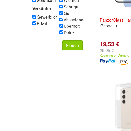
Sofortkauf
Wie neu
Sehr gut
Verkäufer
Gut
Gewerblich
Akzeptabel
PanzerGlass
Ha
Privat
iPhone 16
Überholt
Defekt
19,53 €
Finden
29,95 €
Kostenloser Versand