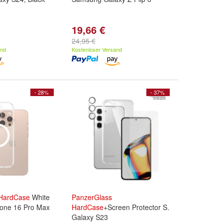
19,66 €
24,95 €
and
Kostenloser Versand
- 28%
- 37%
HardCase
White
PanzerGlass
one 16 Pro Max
HardCase
+Screen Protector S.
Galaxy S23