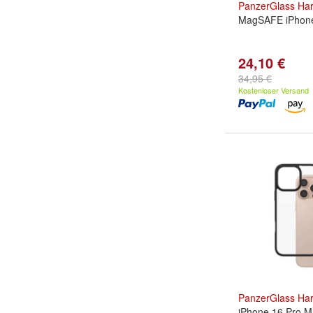
PanzerGlass
Ha
MagSAFE iPhone
24,10 €
34,95 €
Kostenloser Versand
PanzerGlass
Ha
iPhone 16 Pro M