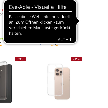
HardCase
White
PanzerGlass
HardCase
one 16
Samsung Galaxy S24 Ultra
24,10 €
34,95 €
and
Kostenloser Versand
- 29%
- 35%