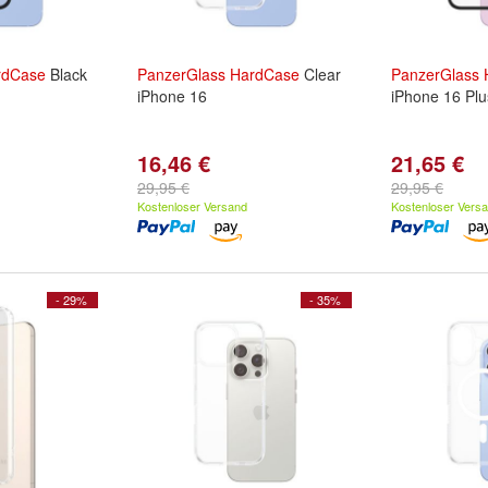
rdCase
Black
PanzerGlass
HardCase
Clear
PanzerGlass
iPhone 16
iPhone 16 Plu
16,46 €
21,65 €
29,95 €
29,95 €
Kostenloser Versand
Kostenloser Vers
- 29%
- 35%