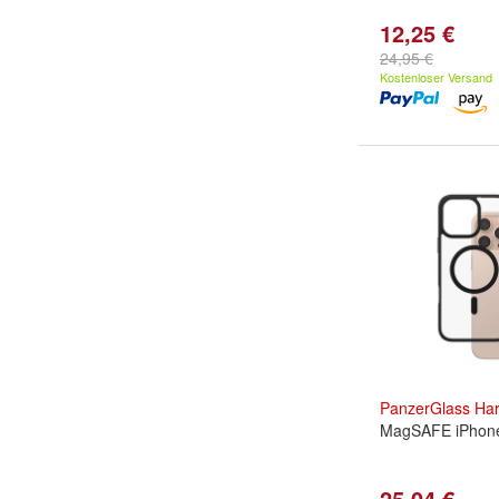
12,25 €
24,95 €
Kostenloser Versand
PanzerGlass
Ha
MagSAFE iPhone
25,04 €