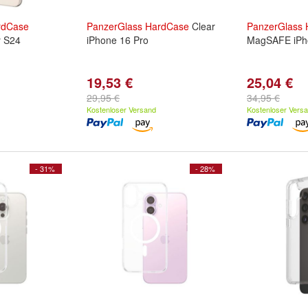
rdCase
PanzerGlass
HardCase
Clear
PanzerGlass
 S24
iPhone 16 Pro
MagSAFE iPh
19,53 €
25,04 €
29,95 €
34,95 €
Kostenloser Versand
Kostenloser Vers
- 31%
- 28%