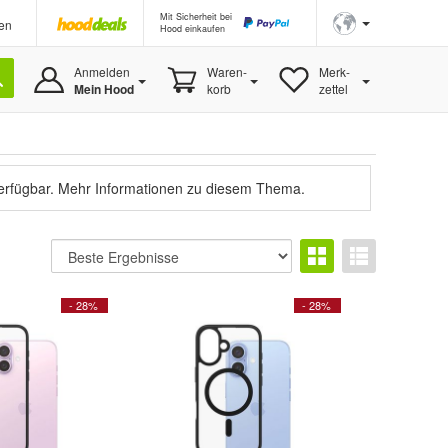
Mit Sicherheit bei
en
Hood einkaufen
Anmelden
Waren-
Merk-
Mein Hood
korb
zettel
verfügbar.
Mehr Informationen zu diesem Thema.
- 28%
- 28%