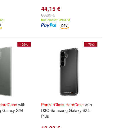
44,15 €
69,95 €
and
Kostenloser Versand
- 29%
- 70%
HardCase
with
PanzerGlass
HardCase
with
 Galaxy S24
D3O Samsung Galaxy S24
Plus
10,33 €