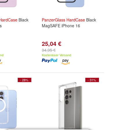
HardCase
Black
PanzerGlass
HardCase
Black
s
MagSAFE iPhone 16
25,04 €
34,95 €
and
Kostenloser Versand
- 28%
- 31%