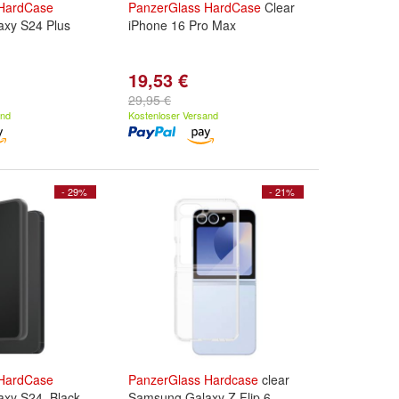
HardCase
PanzerGlass
HardCase
Clear
xy S24 Plus
iPhone 16 Pro Max
19,53 €
29,95 €
and
Kostenloser Versand
- 29%
- 21%
HardCase
PanzerGlass
Hardcase
clear
xy S24, Black
Samsung Galaxy Z Flip 6