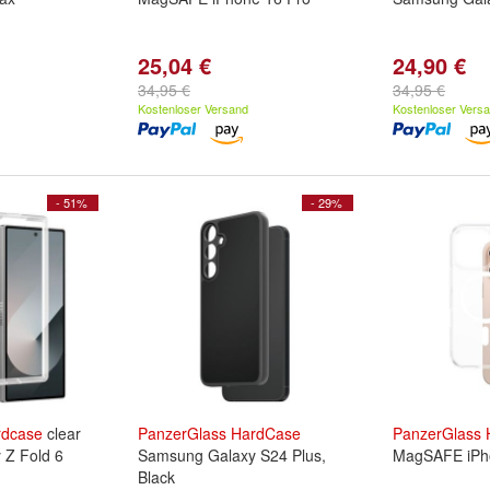
25,04 €
24,90 €
34,95 €
34,95 €
Kostenloser Versand
Kostenloser Vers
- 51%
- 29%
rdcase
clear
PanzerGlass
HardCase
PanzerGlass
 Z Fold 6
Samsung Galaxy S24 Plus,
MagSAFE iPh
Black