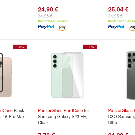
24,90 €
25,04 €
34,95 €
34,95 €
Kostenloser Versand
Kostenloser Vers
- 28%
- 69%
rdCase
Black
PanzerGlass
HardCase
for
PanzerGlass
 16 Pro Max
Samsung Galaxy S23 FE,
D3O Samsung
Clear
Ultra
7,79 €
24,90 €