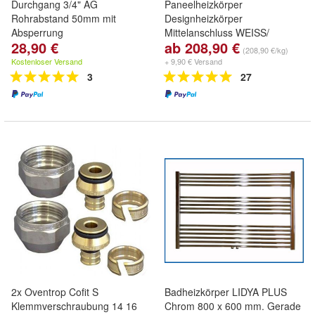
Durchgang 3/4" AG
Paneelheizkörper
Rohrabstand 50mm mit
Designheizkörper
Absperrung
Mittelanschluss WEISS/
28,90 €
ab 208,90 €
Anthrazit
(208,90 €/kg)
Kostenloser Versand
+ 9,90 € Versand
3
27
2x Oventrop Cofit S
Badheizkörper LIDYA PLUS
Klemmverschraubung 14 16
Chrom 800 x 600 mm. Gerade