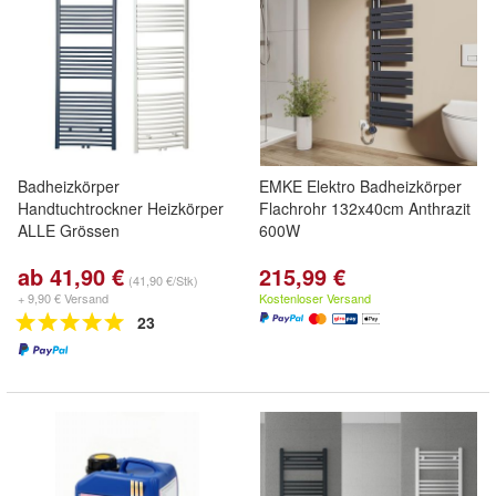
Badheizkörper
EMKE Elektro Badheizkörper
Handtuchtrockner Heizkörper
Flachrohr 132x40cm Anthrazit
ALLE Grössen
600W
ab 41,90 €
215,99 €
(41,90 €/Stk)
+ 9,90 € Versand
Kostenloser Versand
23