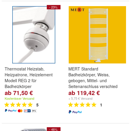
- 23%
Thermostat Heizstab,
MERT Standard
Heizpatrone, Heizelement
Badheizkörper, Weiss,
Modell REG 2 für
gebogen, Mittel- und
Badheizkörper
Seitenanschluss verschied
ab 71,50 €
ab 119,42 €
Kostenloser Versand
+ 5,75 € Versand
5
1
- 46%