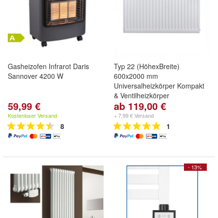
Gasheizofen Infrarot Daris
Typ 22 (HöhexBreite)
Sannover 4200 W
600x2000 mm
Universalheizkörper Kompakt
& Ventilheizkörper
59,99 €
ab 119,00 €
Kostenloser Versand
+ 7,99 € Versand
8
1
- 13%