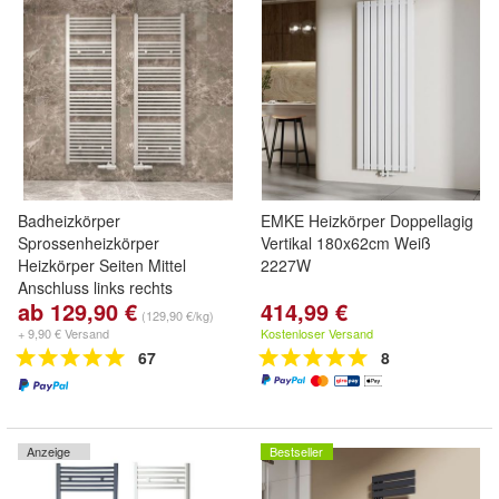
Badheizkörper
EMKE Heizkörper Doppellagig
Sprossenheizkörper
Vertikal 180x62cm Weiß
Heizkörper Seiten Mittel
2227W
Anschluss links rechts
ab 129,90 €
414,99 €
(129,90 €/kg)
+ 9,90 € Versand
Kostenloser Versand
67
8
Anzeige
Bestseller