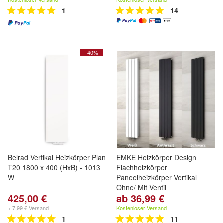
1
14
- 40%
Belrad Vertikal Heizkörper Plan
EMKE Heizkörper Design
T20 1800 x 400 (HxB) - 1013
Flachheizkörper
W
Paneelheizkörper Vertikal
Ohne/ Mit Ventil
425,00 €
ab 36,99 €
+ 7,99 € Versand
Kostenloser Versand
1
11