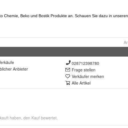
Ar
erkäufe
028712398780
lich
er Anbieter
Frage stellen
Verkäufer merken
Alle Artikel
kauft haben, den Kauf bewertet.