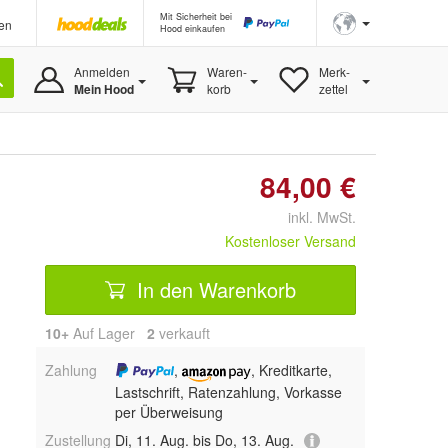
Mit Sicherheit bei
en
Hood einkaufen
Anmelden
Waren-
Merk-
Mein Hood
korb
zettel
84,00 €
inkl. MwSt.
Kostenloser Versand
In den Warenkorb
10+
Auf Lager
2
 verkauft
Zahlung
,
, Kreditkarte,
Lastschrift, Ratenzahlung, Vorkasse
per Überweisung
Zustellung
Di, 11. Aug. bis Do, 13. Aug.