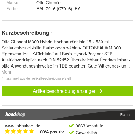
Marke:
Otto Chemie
Farbe
:
RAL 7016 (C7016), RAL 7039 (C7039), RAL 9001 (C
Kurzbeschreibung
*
Otto Ottoseal M360 Hybrid Hochbaudichtstoff 5 x 580 ml
Schlauchbeutel -bitte Farbe oben wählen- OTTOSEAL® M 360
Eigenschaften 1K-Dichtstoff auf Basis Hybrid-Polymer STP
Anstrichverträglich nach DIN 52452 Überstreichbar Überlackierbar -
bitte Anwendungshinweise im TDB beachten Gute Witterungs- un
...
Mehr
* maschinell aus der Artikelbeschreibung erstellt
Artikelbeschreibung anzeigen
Platin
www_bbhshop_de
9863 Verkäufe
100% positiv
Gewerblich