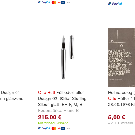
t Design 01
Otto
Hutt
Füllfederhalter
Heimatbeleg (
7mm glänzend,
Design 02, 925er Sterling
Otto
Hütter * 
Silber, glatt (EF, F, M, B)
26.06.1976 K
Federstärke:
F
und
B
215,00 €
5,00 €
Kostenloser Versand
+ 2,00 € Versand