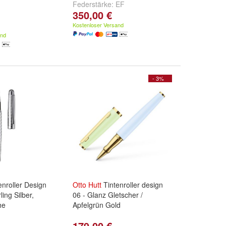
Federstärke:
EF
350,00 €
Kostenloser Versand
and
- 3%
enroller Design
Otto
Hutt
Tintenroller design
ling Silber,
06 - Glanz Gletscher /
he
Apfelgrün Gold
179,00 €