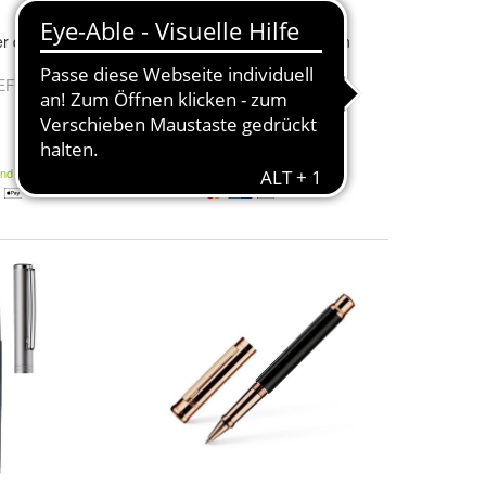
er design 01 grün
Otto
Hutt
Tintenroller design
04 silber faden
EF
und
B
295,00 €
315,00 €
and
Kostenloser Versand