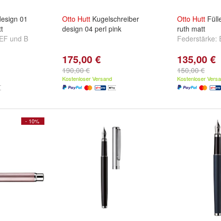
design 01
Otto
Hutt
Kugelschreiber
Otto
Hutt
Füll
t
design 04 perl pink
ruth matt
EF
und
B
Federstärke:
175,00 €
135,00 €
190,00 €
150,00 €
Kostenloser Versand
Kostenloser Vers
- 10%