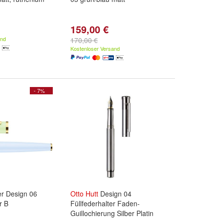
159,00 €
and
170,00 €
Kostenloser Versand
- 7%
er Design 06
Otto
Hutt
Design 04
r B
Füllfederhalter Faden-
Guillochierung Silber Platin