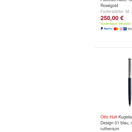
Roségold
Federstärke:
M
,
250,00 €
Kostenloser Versand
Otto
Hutt
Kugelsc
Design 01 blau, 
ruthenium