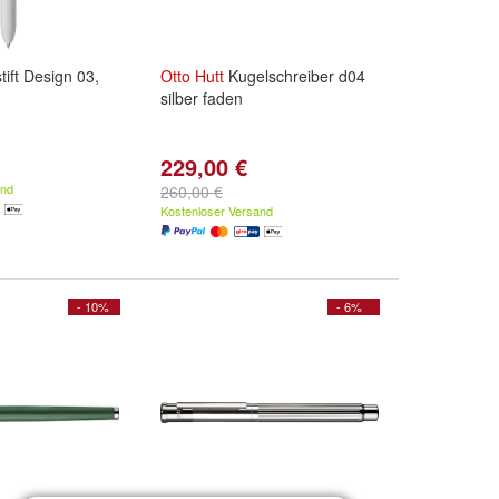
tift Design 03,
Otto
Hutt
Kugelschreiber d04
silber faden
229,00 €
and
260,00 €
Kostenloser Versand
- 10%
- 6%