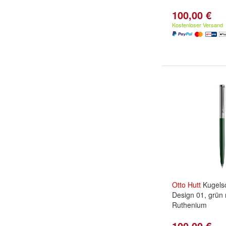
100,00 €
Kostenloser Versand
Otto
Hutt
Kugelsc
Design 01, grün m
Ruthenium
100,00 €