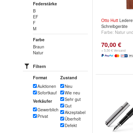
Federstärke
B
EF
Otto
Hutt
Lederet
F
Schreibgeräte
M
Farbe:
Natur
un
Farbe
70,00 €
Braun
+ 5,50 € Versand
Natur
Filtern
Format
Zustand
Auktionen
Neu
Sofortkauf
Wie neu
Sehr gut
Verkäufer
Gut
Gewerblich
Akzeptabel
Privat
Überholt
Defekt