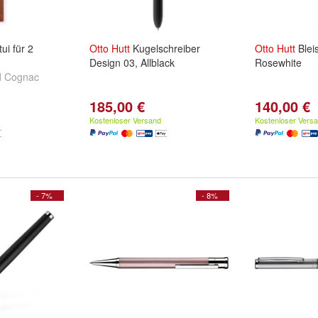
ui für 2
Otto
Hutt
Kugelschreiber
Otto
Hutt
Bleis
Design 03, Allblack
Rosewhite
d
Cognac
185,00 €
140,00 €
Kostenloser Versand
Kostenloser Vers
- 7%
- 8%