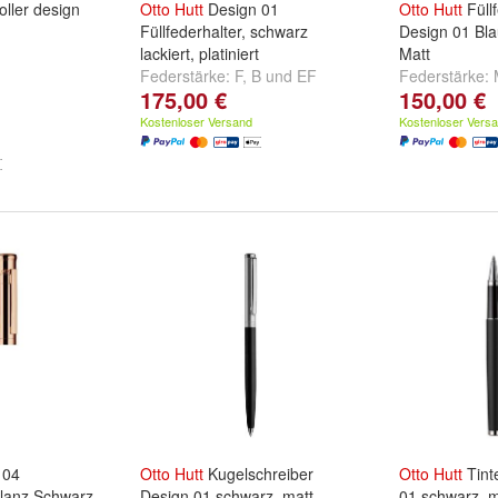
oller design
Otto
Hutt
Design 01
Otto
Hutt
Füllf
Füllfederhalter, schwarz
Design 01 Bl
lackiert, platiniert
Matt
Federstärke:
F
,
B
und
EF
Federstärke:
175,00 €
150,00 €
weitere ...
Kostenloser Versand
Kostenloser Vers
 04
Otto
Hutt
Kugelschreiber
Otto
Hutt
Tint
Glanz Schwarz
Design 01 schwarz, matt,
01 schwarz, m