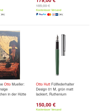
185,00 €
and
Kostenloser Versand
pe
Otto
Mueller:
Otto
Hutt
Füllfederhalter
hsige
Design 01 M, grün matt
hen in der Hütte
lackiert, Ruthenium
150,00 €
Kostenloser Versand