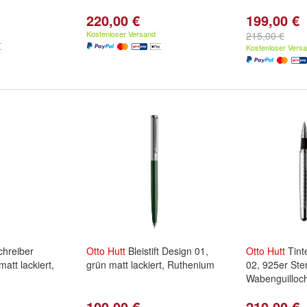
220,00 €
199,00 €
Kostenloser Versand
215,00 €
Kostenloser Vers
hreiber
Otto
Hutt
Bleistift Design 01,
Otto
Hutt
Tint
att lackiert,
grün matt lackiert, Ruthenium
02, 925er Ster
Wabenguilloc
100,00 €
210,00 €