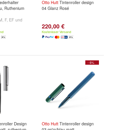
ederhalter
Otto
Hutt
Tintenroller design
au, Ruthenium
04 Glanz Rosé
M
,
F
,
EF
und
220,00 €
and
Kostenloser Versand
- 6%
enroller Design
Otto
Hutt
Tintenroller design
att, ruthenium
03 grün/blau matt