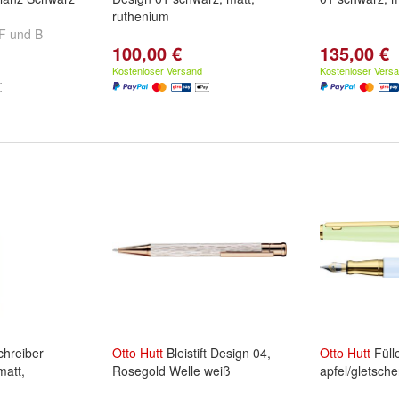
ruthenium
F
und
B
100,00 €
135,00 €
Kostenloser Versand
Kostenloser Vers
hreiber
Otto
Hutt
Bleistift Design 04,
Otto
Hutt
Füll
matt,
Rosegold Welle weiß
apfel/gletsche