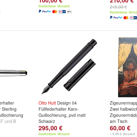
Kostenloser Versand
215,00 €
Kostenloser Vers
erhalter
Otto
Hutt
Design 04
Zigeunermap
 Sterling
Füllfederhalter Karo-
Zwei halbwüc
illochierung
Guillochierung, pvd matt
Zigeunermädc
EF
und
B
Schwarz
am Tisch
295,00 €
60,00 €
Federstärke:
B
Kostenloser Versand
+ 6,99 € Versand