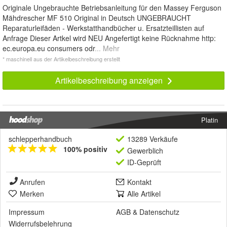
Originale Ungebrauchte Betriebsanleitung für den Massey Ferguson
Mähdrescher MF 510 Original in Deutsch UNGEBRAUCHT
Reparaturleifäden - Werkstatthandbücher u. Ersatzteillisten auf
Anfrage Dieser Artkel wird NEU Angefertigt keine Rücknahme http:
ec.europa.eu consumers odr
... Mehr
* maschinell aus der Artikelbeschreibung erstellt
Artikelbeschreibung anzeigen
Platin
schlepperhandbuch
13289 Verkäufe
100% positiv
Gewerblich
ID-Geprüft
Anrufen
Kontakt
Merken
Alle Artikel
Impressum
AGB
&
Datenschutz
Widerrufsbelehrung