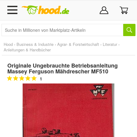
Hood
›
Business & Industrie
›
Agrar- & Forstwirtschaft
›
Literatur
›
Anleitungen & Handbücher
Originale Ungebrauchte Betriebsanleitung
Massey Ferguson Mähdrescher MF510
1