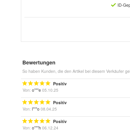
ID-Gep
Bewertungen
So haben Kunden, die den Artikel bei diesem Verkäufer ge
Positiv
Von:
o***e
05.10.25
Positiv
Von:
l***o
08.04.25
Positiv
Von:
o***h
06.12.24