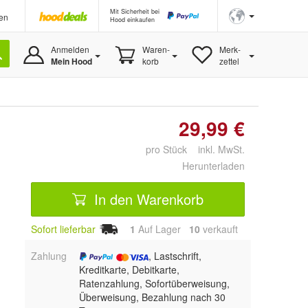
Mit Sicherheit bei
en
Hood einkaufen
Anmelden
Waren-
Merk-
Mein Hood
korb
zettel
29,99 €
pro Stück inkl. MwSt.
Herunterladen
In den Warenkorb
Sofort lieferbar
1
Auf Lager
10
 verkauft
Zahlung
, Lastschrift,
Kreditkarte, Debitkarte,
Ratenzahlung, Sofortüberweisung,
Überweisung, Bezahlung nach 30