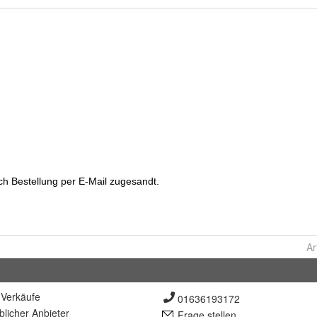
Ar
Verkäufe
01636193172
lich
er Anbieter
Frage stellen