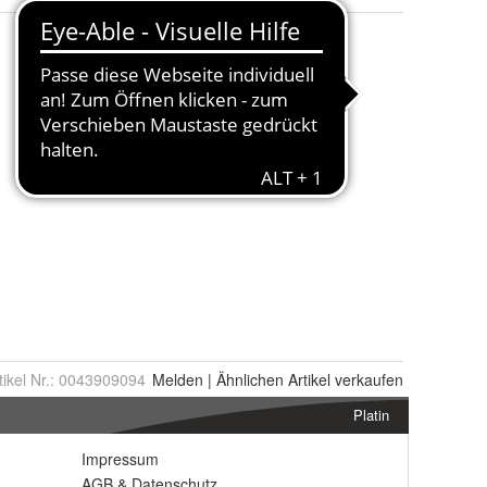
tikel Nr.:
0043909094
Melden
|
Ähnlichen
Artikel verkaufen
Platin
Impressum
AGB
&
Datenschutz