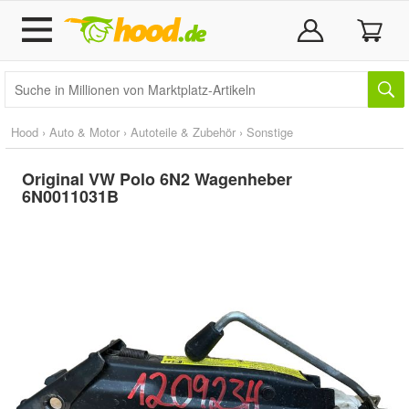
Hood
›
Auto & Motor
›
Autoteile & Zubehör
›
Sonstige
Original VW Polo 6N2 Wagenheber
6N0011031B