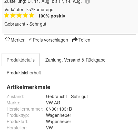
Zustellung:
Di, 11. Aug. bis Fr, 14. Aug.
Verkäufer:
ks7kumarage
100% positiv
Gebraucht - Sehr gut
Merken
Preis vorschlagen
Teilen
Produktdetails
Zahlung, Versand & Rückgabe
Produktsicherheit
Artikelmerkmale
Zustand:
Gebraucht - Sehr gut
Marke:
VW AG
Herstellernummer
:
6N0011031B
Produkttyp
:
Wagenheber
Produktart
:
Wagenheber
Hersteller
:
VW