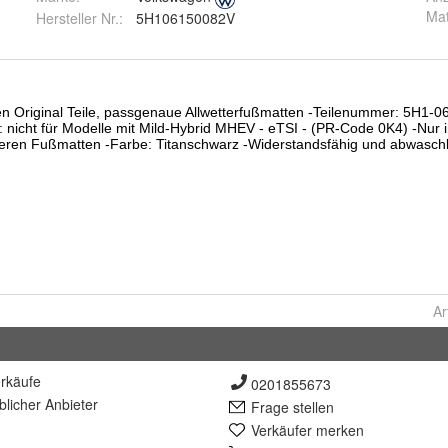
Mat
Hersteller Nr.:
5H106150082V
Ar
rkäufe
0201855673
lich
er Anbieter
Frage stellen
Verkäufer merken