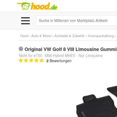
Hood
›
Auto & Motor
›
Autoteile & Zubehör
›
Innenausstattung
›
Original VW Golf 8 VIII Limousine Gum
Nicht für eTSI - Mild-Hybrid MHEV - Nur Limousine
2
Bewertungen