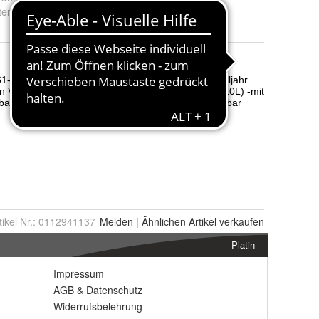
erial
:
Gummi
tikel Nr.:
0112941137
Melden
|
Ähnlichen
Artikel verkaufen
Platin
Impressum
AGB
&
Datenschutz
Widerrufsbelehrung