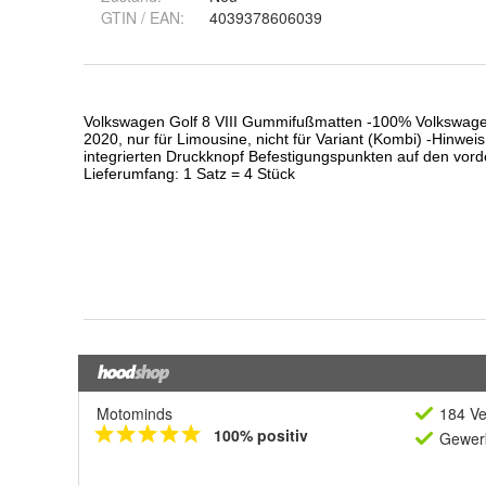
GTIN / EAN:
4039378606039
Motominds
184 Ve
100% positiv
Gewerb