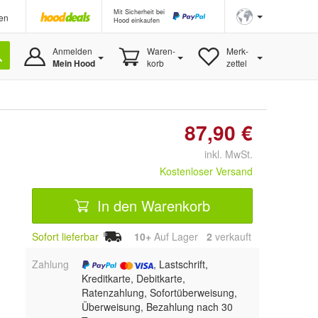
Mit Sicherheit bei
en
Hood einkaufen
Anmelden
Waren-
Merk-
Mein Hood
korb
zettel
87,90 €
inkl. MwSt.
Kostenloser Versand
In den Warenkorb
Sofort lieferbar
10+
Auf Lager
2
 verkauft
Zahlung
, Lastschrift,
Kreditkarte, Debitkarte,
Ratenzahlung, Sofortüberweisung,
Überweisung, Bezahlung nach 30