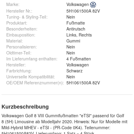
Marke:
Volkswagen
Hersteller Nr.:
5H1061500A 82V
Tuning- & Styling-Teil
:
Nein
Produktart
:
Fußmatte
Besonderheiten
:
Antirutsch
Einbauposition
:
Links, Rechts
Material
:
Gummi
Personalisieren
:
Nein
Oldtimer-Teil
:
Nein
Im Lieferumfang enthalten
:
4 Fußmatten
Hersteller
:
Volkswagen
Farbrichtung
:
Schwarz
Universelle Kompatibilität
:
Nein
OE/OEM Referenznummer(n)
:
5H1061500A 82V
Kurzbeschreibung
Volkswagen Golf 8 VIII Gummifußmatten "eTSI" passend für Golf
8 (5H) Limousine ab Modelljahr 2020. Hinweis: Nur für Modelle mit
Mild-Hybrid MHEV - eTSI - (PR-Code 0K4). Teilenummer:
5H1061500A82V. Lieferumfang: 1 Satz = 4 Stück.